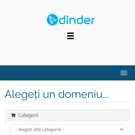
FALE COM NOSSA EQUIPE
Navig
Alegeți un domeniu...
Categorii