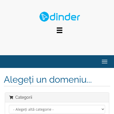
FALE COM NOSSA EQUIPE
Navig
Alegeți un domeniu...
Categorii